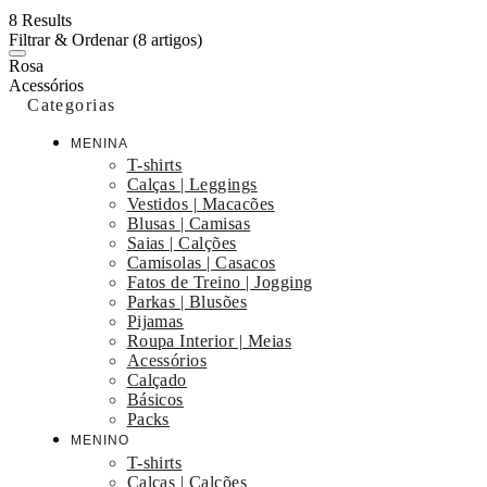
8 Results
Filtrar & Ordenar
(8 artigos)
Rosa
Acessórios
Categorias
MENINA
T-shirts
Calças | Leggings
Vestidos | Macacões
Blusas | Camisas
Saias | Calções
Camisolas | Casacos
Fatos de Treino | Jogging
Parkas | Blusões
Pijamas
Roupa Interior | Meias
Acessórios
Calçado
Básicos
Packs
MENINO
T-shirts
Calças | Calções