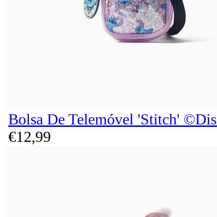
Bolsa De Telemóvel 'Stitch' ©Di
€
12,
99