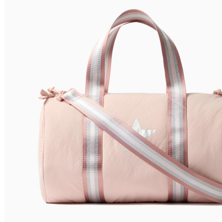
Relevância
Preço Crescente
Preço Decrescente
Nome do Produto A - Z
Nome do Produto Z - A
Filtrar