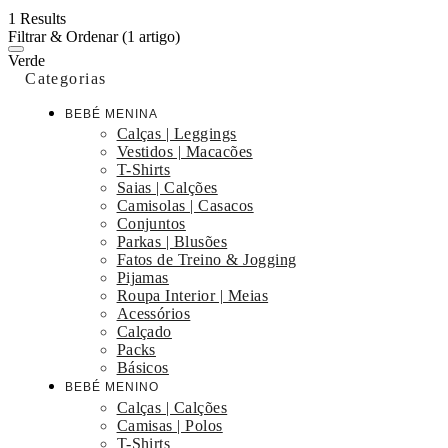
1 Results
Filtrar & Ordenar
(1 artigo)
Verde
Categorias
BEBÉ MENINA
Calças | Leggings
Vestidos | Macacões
T-Shirts
Saias | Calções
Camisolas | Casacos
Conjuntos
Parkas | Blusões
Fatos de Treino & Jogging
Pijamas
Roupa Interior | Meias
Acessórios
Calçado
Packs
Básicos
BEBÉ MENINO
Calças | Calções
Camisas | Polos
T-Shirts