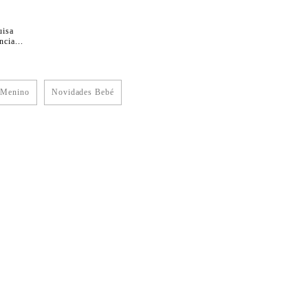
uisa
cia...
 Menino
Novidades Bebé