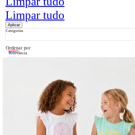
Limpar tudo
Limpar tudo
Aplicar
Categorias
Ordenar por
Saldos
Relevância
Relevância
Preço Crescente
Preço Decrescente
Nome do Produto A - Z
Nome do Produto Z - A
Filtrar & Ordenar