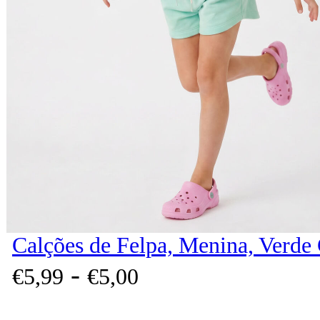
Calções de Felpa, Menina, Verde 
-
€
5,
99
€
5,
00