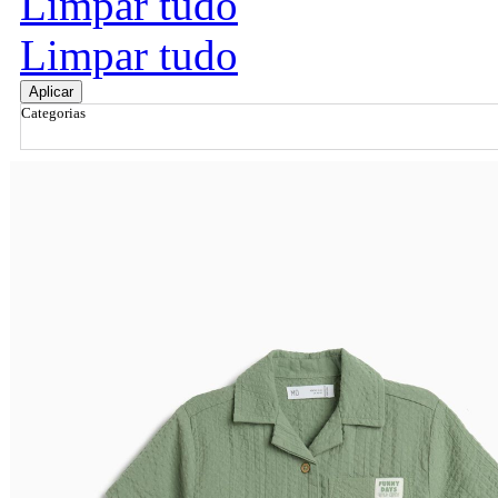
Limpar tudo
Limpar tudo
Aplicar
Categorias
Ordenar por
Relevância
Relevância
Preço Crescente
Preço Decrescente
Nome do Produto A - Z
Nome do Produto Z - A
Filtrar & Ordenar