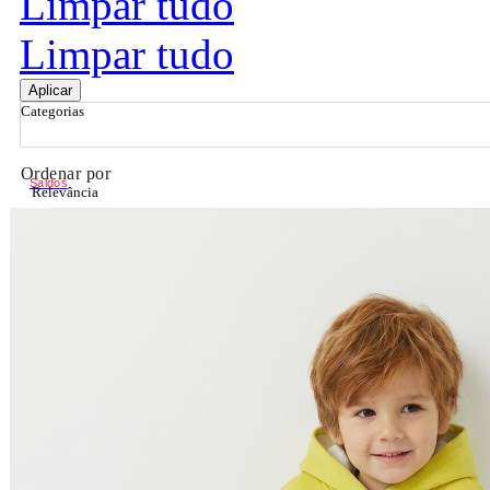
Limpar tudo
Limpar tudo
Aplicar
Categorias
Ordenar por
Saldos
Relevância
Relevância
Preço Crescente
Preço Decrescente
Nome do Produto A - Z
Nome do Produto Z - A
Filtrar & Ordenar