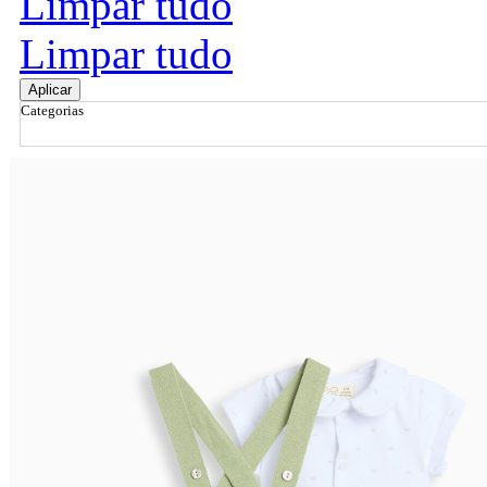
Limpar tudo
Limpar tudo
Aplicar
Categorias
Ordenar por
Relevância
Relevância
Preço Crescente
Preço Decrescente
Nome do Produto A - Z
Nome do Produto Z - A
Filtrar & Ordenar