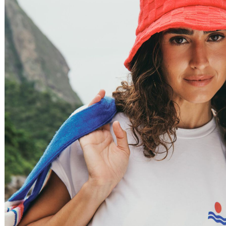
Relevância
Preço Crescente
Preço Decrescente
Nome do Produto A - Z
Nome do Produto Z - A
Filtrar