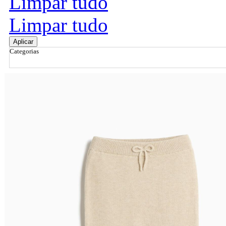
Limpar tudo
Limpar tudo
Aplicar
Categorias
Ordenar por
Relevância
Relevância
Preço Crescente
Preço Decrescente
Nome do Produto A - Z
Nome do Produto Z - A
Filtrar & Ordenar