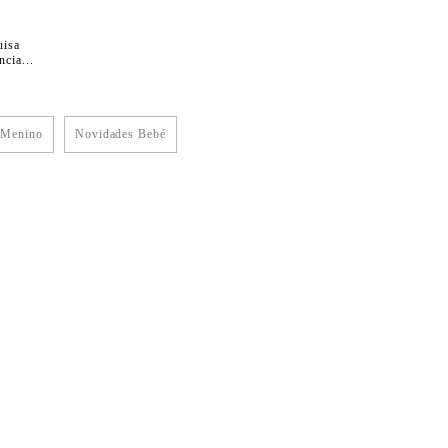
uisa
cia...
 Menino
Novidades Bebé