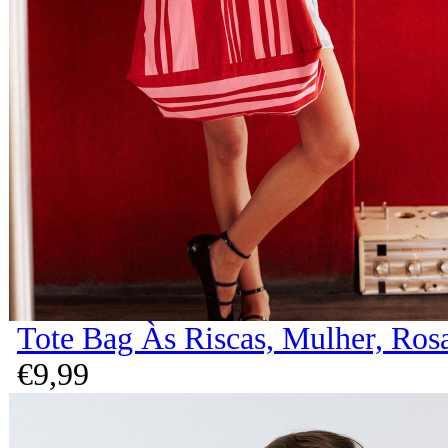
Tote Bag Às Riscas, Mulher, Ros
€
9,
99