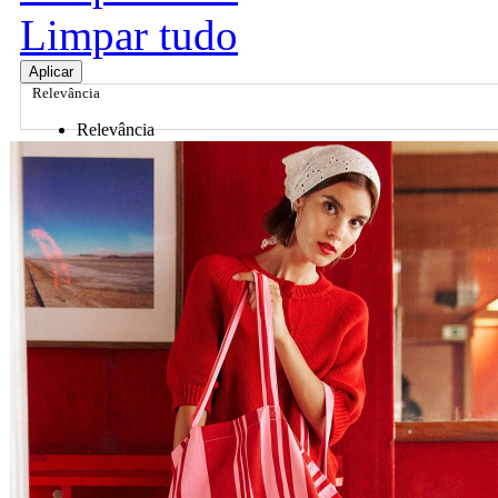
Limpar tudo
Aplicar
Relevância
Relevância
Preço Crescente
Preço Decrescente
Nome do Produto A - Z
Nome do Produto Z - A
Ordenar por
Relevância
Relevância
Preço Crescente
Preço Decrescente
Nome do Produto A - Z
Nome do Produto Z - A
Filtrar