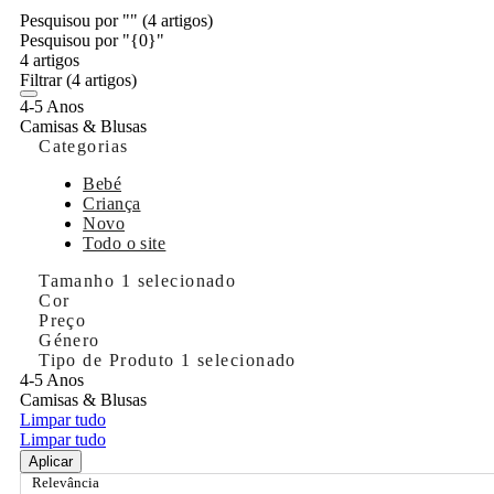
Pesquisou por ""
(4 artigos)
Pesquisou por "{0}"
4 artigos
Filtrar
(4 artigos)
4-5 Anos
Camisas & Blusas
Categorias
Bebé
Criança
Novo
Todo o site
Tamanho
1 selecionado
Cor
Preço
Género
Tipo de Produto
1 selecionado
4-5 Anos
Camisas & Blusas
Limpar tudo
Limpar tudo
Aplicar
Relevância