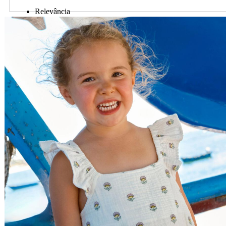
Relevância
Preço Crescente
Preço Decrescente
Nome do Produto A - Z
Nome do Produto Z - A
Ordenar por
Relevância
Relevância
Preço Crescente
Preço Decrescente
Nome do Produto A - Z
Nome do Produto Z - A
Filtrar