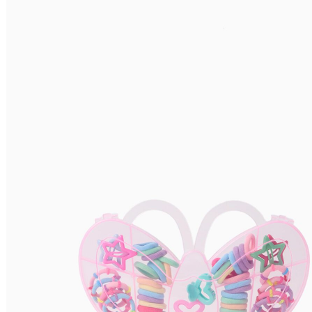
Preço Decrescente
Nome do Produto A - Z
Nome do Produto Z - A
Ordenar por
Relevância
Relevância
Preço Crescente
Preço Decrescente
Nome do Produto A - Z
Nome do Produto Z - A
Filtrar