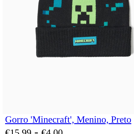
Gorro 'Minecraft', Menino, Preto
-
€
15,
99
€
4,
00