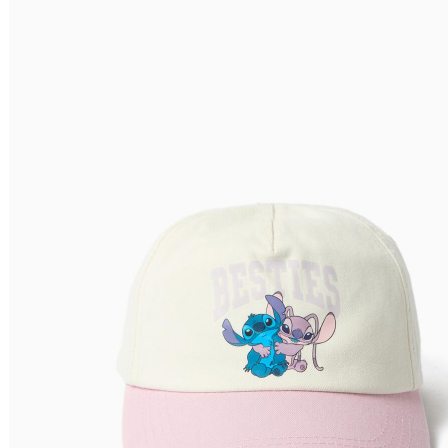
Nome do Produto Z - A
Ordenar por
Relevância
Relevância
Preço Crescente
Preço Decrescente
Nome do Produto A - Z
Nome do Produto Z - A
Filtrar