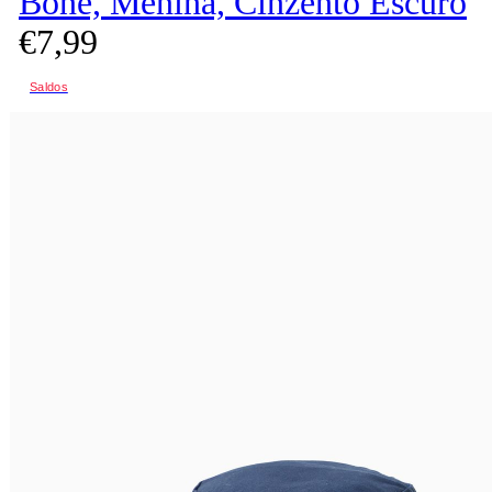
Boné, Menina, Cinzento Escuro
€
7,
99
Saldos