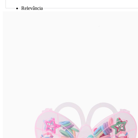
Relevância
Preço Crescente
Preço Decrescente
Nome do Produto A - Z
Nome do Produto Z - A
Ordenar por
Relevância
Relevância
Preço Crescente
Preço Decrescente
Nome do Produto A - Z
Nome do Produto Z - A
Filtrar