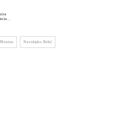
uisa
cia...
 Menino
Novidades Bebé