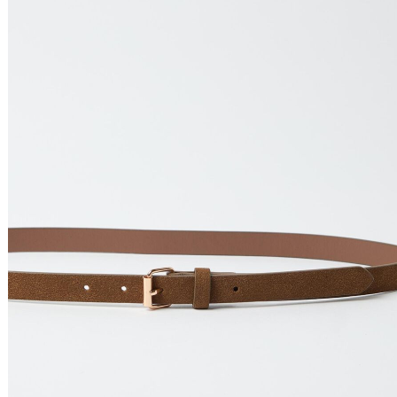
Relevância
Relevância
Preço Crescente
Preço Decrescente
Nome do Produto A - Z
Nome do Produto Z - A
Filtrar