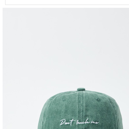
Ordenar por
Relevância
Relevância
Preço Crescente
Preço Decrescente
Nome do Produto A - Z
Nome do Produto Z - A
Filtrar & Ordenar