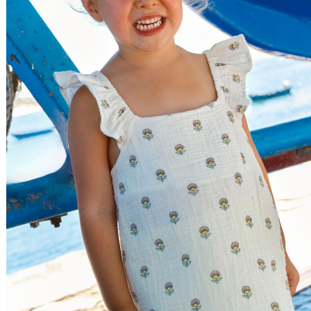
Relevância
Preço Crescente
Preço Decrescente
Nome do Produto A - Z
Nome do Produto Z - A
Filtrar