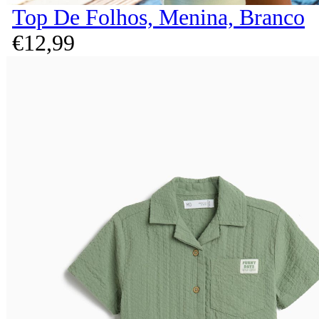
Top De Folhos, Menina, Branco
€
12,
99