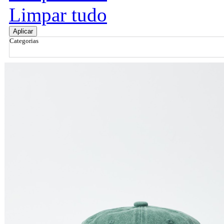
Limpar tudo
Aplicar
Categorias
Ordenar por
Relevância
Relevância
Preço Crescente
Preço Decrescente
Nome do Produto A - Z
Nome do Produto Z - A
Filtrar & Ordenar