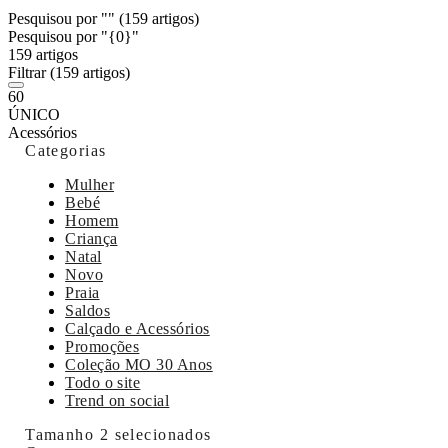
Pesquisou por ""
(159 artigos)
Pesquisou por "{0}"
159 artigos
Filtrar
(159 artigos)
60
ÚNICO
Acessórios
Categorias
Mulher
Bebé
Homem
Criança
Natal
Novo
Praia
Saldos
Calçado e Acessórios
Promoções
Coleção MO 30 Anos
Todo o site
Trend on social
Tamanho
2 selecionados