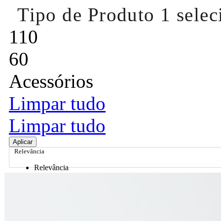
Tipo de Produto
1 sele
110
60
Acessórios
Limpar tudo
Limpar tudo
Aplicar
Relevância
Relevância
Preço Crescente
Preço Decrescente
Nome do Produto A - Z
Nome do Produto Z - A
Ordenar por