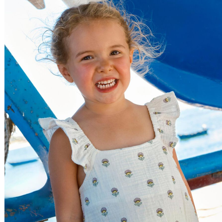
Preço Decrescente
Nome do Produto A - Z
Nome do Produto Z - A
Ordenar por
Relevância
Relevância
Preço Crescente
Preço Decrescente
Nome do Produto A - Z
Nome do Produto Z - A
Filtrar