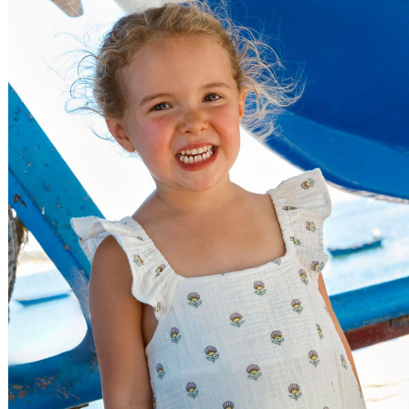
Preço Decrescente
Nome do Produto A - Z
Nome do Produto Z - A
Ordenar por
Relevância
Relevância
Preço Crescente
Preço Decrescente
Nome do Produto A - Z
Nome do Produto Z - A
Filtrar