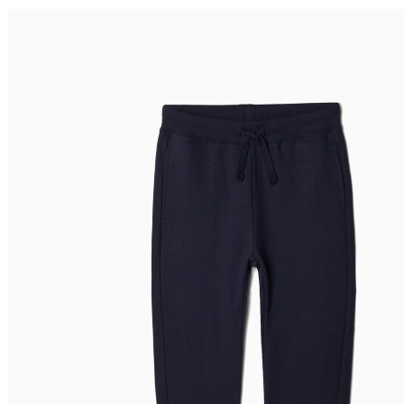
Ordenar por
Relevância
Relevância
Preço Crescente
Preço Decrescente
Nome do Produto A - Z
Nome do Produto Z - A
Filtrar & Ordenar