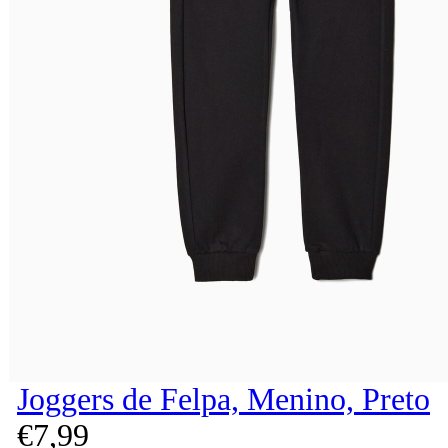
Joggers de Felpa, Menino, Preto
€
7,
99