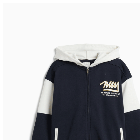
Ordenar por
Relevância
Relevância
Preço Crescente
Preço Decrescente
Nome do Produto A - Z
Nome do Produto Z - A
Filtrar & Ordenar