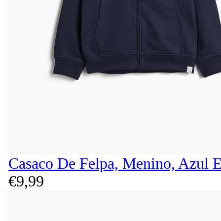
Casaco De Felpa, Menino, Azul 
€
9,
99