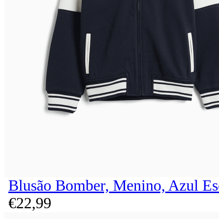
Blusão Bomber, Menino, Azul Es
€
22,
99