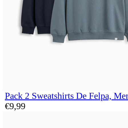
Pack 2 Sweatshirts De Felpa, Me
€
9,
99