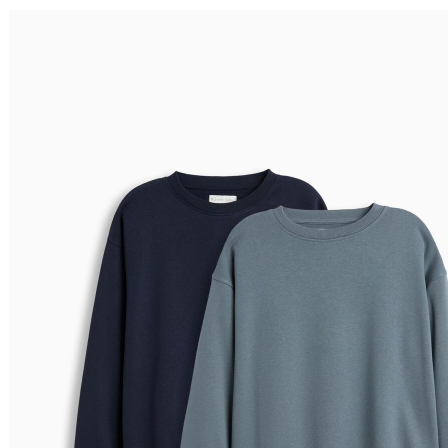
Ordenar por
Relevância
Relevância
Preço Crescente
Preço Decrescente
Nome do Produto A - Z
Nome do Produto Z - A
Filtrar & Ordenar