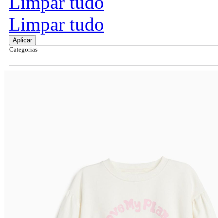
Limpar tudo
Limpar tudo
Aplicar
Categorias
Ordenar por
Relevância
Relevância
Preço Crescente
Preço Decrescente
Nome do Produto A - Z
Nome do Produto Z - A
Filtrar & Ordenar