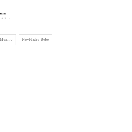
uisa
cia...
 Menino
Novidades Bebé