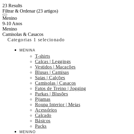
23 Results
Filtrar & Ordenar
(23 artigos)
Menino
9-10 Anos
Menino
Camisolas & Casacos
Categorias
1 selecionado
MENINA
T-shirts
Calças | Leggings
Vestidos | Macacões
Blusas | Camisas
Saias | Calções
Camisolas | Casacos
Fatos de Treino | Jogging
Parkas | Blusões
Pijamas
Roupa Interior | Meias
Acessórios
Calçado
Básicos
Packs
MENINO