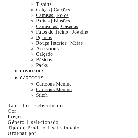
T-shirts
Calças | Calções
Camisas | Polos
Parkas | Blusões
Camisolas | Casacos
Fatos de Treino | Jogging
Pijamas
Roupa Interior | Meias
Acessórios
Calçado
Básicos
Packs
NOVIDADES
CARTOONS
Cartoons Menina
Cartoons Menino
Stitch
Tamanho
1 selecionado
Cor
Preço
Género
1 selecionado
Tipo de Produto
1 selecionado
Ordenar por