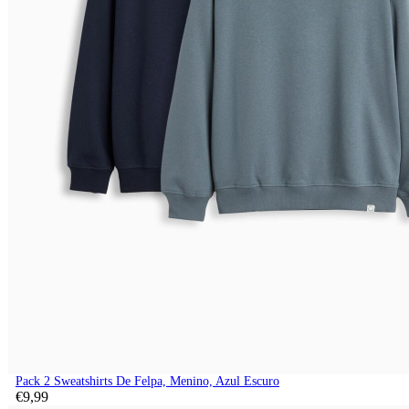
Pack 2 Sweatshirts De Felpa, Menino, Azul Escuro
€
9,
99