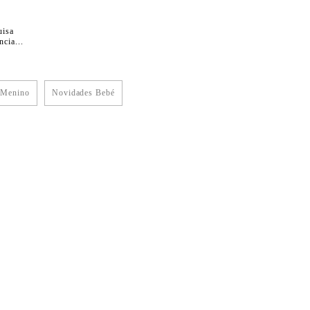
uisa
cia...
 Menino
Novidades Bebé