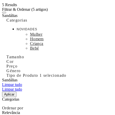
5 Results
Filtrar & Ordenar
(5 artigos)
Sandálias
Categorias
NOVIDADES
Mulher
Homem
Criança
Bebé
Tamanho
Cor
Preço
Género
Tipo de Produto
1 selecionado
Sandálias
Limpar tudo
Limpar tudo
Aplicar
Categorias
Ordenar por
Relevância