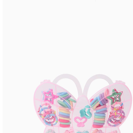
Relevância
Preço Crescente
Preço Decrescente
Nome do Produto A - Z
Nome do Produto Z - A
Filtrar & Ordenar