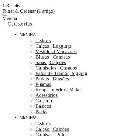
1 Results
Filtrar & Ordenar
(1 artigo)
Menina
Categorias
MENINA
T-shirts
Calças | Leggings
Vestidos | Macacões
Blusas | Camisas
Saias | Calções
Camisolas | Casacos
Fatos de Treino | Jogging
Parkas | Blusões
Pijamas
Roupa Interior | Meias
Acessórios
Calçado
Básicos
Packs
MENINO
T-shirts
Calças | Calções
Camisas | Polos