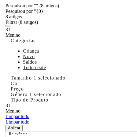
Pesquisou por ""
(8 artigos)
Pesquisou por "{0}"
8 artigos
Filtrar
(8 artigos)
31
Menino
Categorias
Criança
Novo
Saldos
Todo o site
Tamanho
1 selecionado
Cor
Preço
Género
1 selecionado
Tipo de Produto
31
Menino
Limpar tudo
Limpar tudo
Aplicar
Relevância