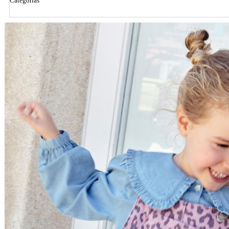
Categorias
Ordenar por
Relevância
Relevância
Preço Crescente
Preço Decrescente
Nome do Produto A - Z
Nome do Produto Z - A
Filtrar & Ordenar