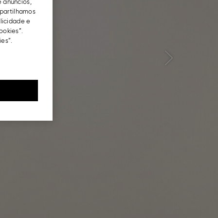
e anúncios,
partilhamos
blicidade e
ookies”.
es”.
Next