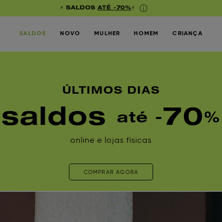
⚡ SALDOS
ATÉ -70%
⚡
SALDOS
NOVO
MULHER
HOMEM
CRIANÇA
ÚLTIMOS DIAS
saldos
70
até -
%
online e lojas físicas
COMPRAR AGORA