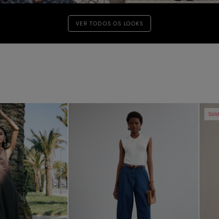
VER TODOS OS LOOKS
Next
Previous
Next
Pre
Sal