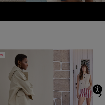
vious
Next
Previous
dos