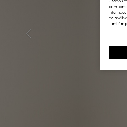
Usamos co
bem como 
informação
de análise
Também po
Previous