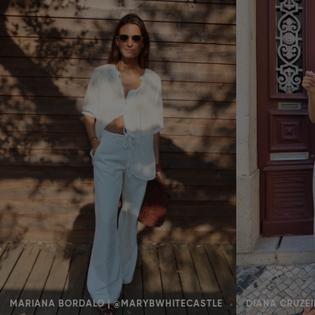
MARIANA BORDALO | @MARYBWHITECASTLE
DIANA CRUZEI