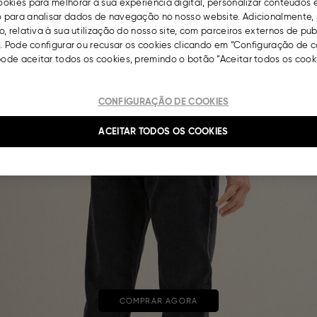
okies para melhorar a sua experiência digital, personalizar conteúdos 
para analisar dados de navegação no nosso website. Adicionalmente, 
, relativa à sua utilização do nosso site, com parceiros externos de pu
. Pode configurar ou recusar os cookies clicando em “Configuração de c
de aceitar todos os cookies, premindo o botão “Aceitar todos os cooki
CONFIGURAÇÃO DE COOKIES
ACEITAR TODOS OS COOKIES
COMPRAR AGORA