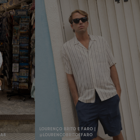
LOURENÇO BRITO E FARO |
AA8
@LOURENCOBRITOEFARO