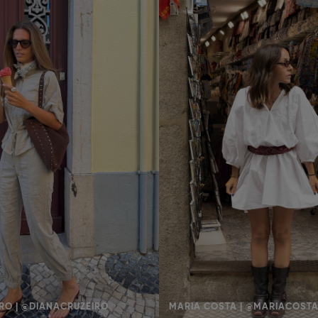
RO | @DIANACRUZEIRO
MARIA COSTA | @MARIACOST