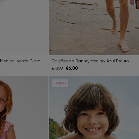
 Menina, Verde Claro
Calções de Banho, Menino, Azul Escuro
€
6,
00
€
12,
99
Next
Previous
Saldos