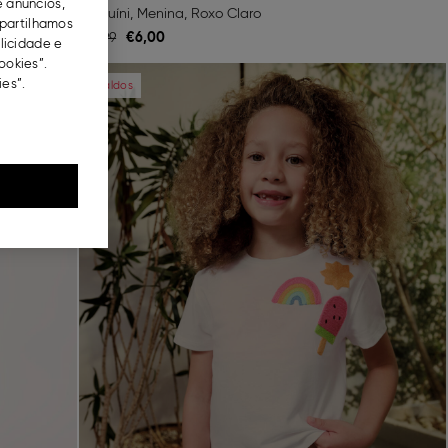
e anúncios,
Biquíni, Menina, Roxo Claro
partilhamos
€
6,
00
€
9,
99
blicidade e
ookies”.
Next
Previous
Next
es”.
Saldos