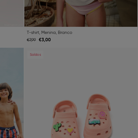
T-shirt, Menina, Branco
€
3,
00
€
7,
99
Next
Previous
Next
Saldos