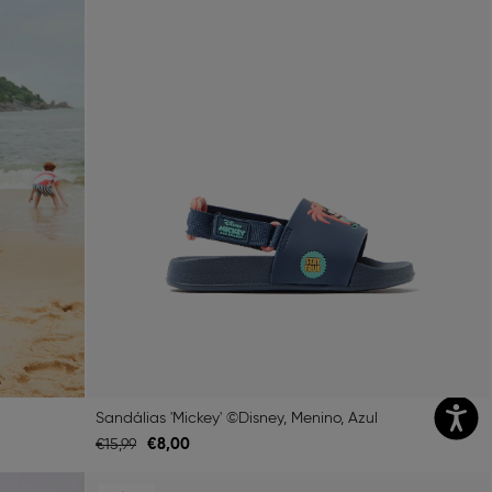
Sandálias 'Mickey' ©Disney, Menino, Azul
€
8,
00
€
15,
99
Next
Previous
Next