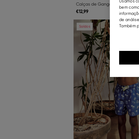
Usamos co
Calças de Ganga, Menina, Azul
bem como 
€
12,
99
informação
de análise
Previous
Também po
Saldos