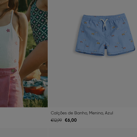
Calções de Banho, Menino, Azul
€
6,
00
€
12,
99
Next
Previous