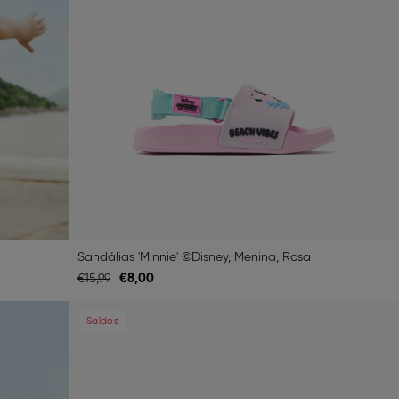
Sandálias 'Minnie' ©Disney, Menina, Rosa
€
8,
00
€
15,
99
Next
Previous
Next
Saldos