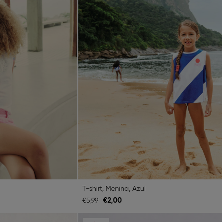
T-shirt, Menina, Azul
€
2,
00
€
5,
99
Next
Previous