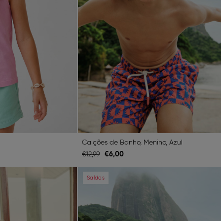
Calções de Banho, Menino, Azul
€
6,
00
€
12,
99
Next
Previous
Saldos