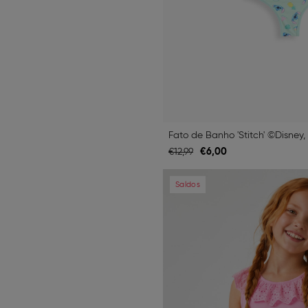
Fato de Banho 'Stitch' ©Disney,
€
6,
00
€
12,
99
Previous
Saldos