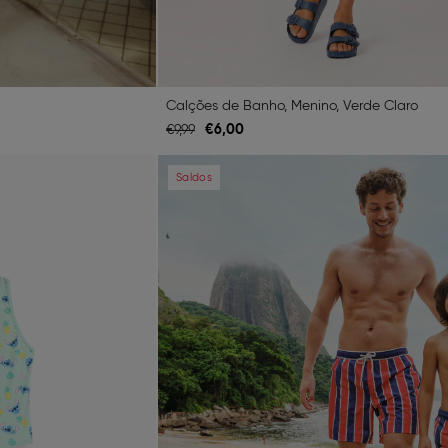
l
Calções de Banho, Menino, Verde Claro
€
6,
00
€
9,
99
Next
Previous
Saldos