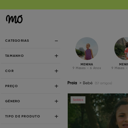
CATEGORIAS
TAMANHO
MENINA
MENI
9 Meses - 6 Anos
9 Meses -
COR
Praia
Bebé
(57 artigos)
PREÇO
Previous
Saldos
GÉNERO
TIPO DE PRODUTO