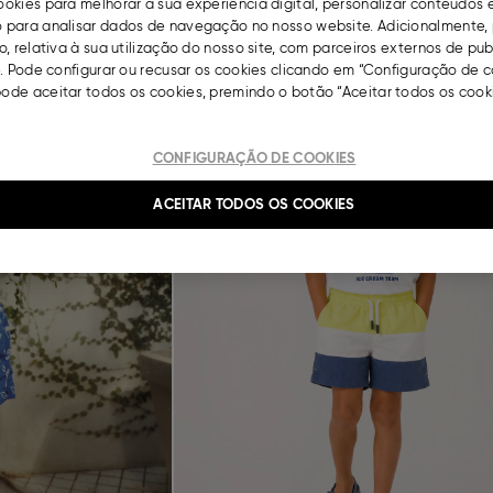
okies para melhorar a sua experiência digital, personalizar conteúdos 
 Claro
Calças de Ganga, Menina, Roxo Claro
para analisar dados de navegação no nosso website. Adicionalmente, 
€
12,
99
, relativa à sua utilização do nosso site, com parceiros externos de pu
. Pode configurar ou recusar os cookies clicando em “Configuração de c
Next
Previous
de aceitar todos os cookies, premindo o botão “Aceitar todos os cooki
Saldos
CONFIGURAÇÃO DE COOKIES
ACEITAR TODOS OS COOKIES