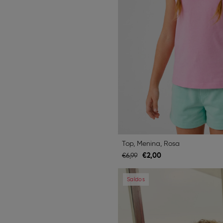
Top, Menina, Rosa
€
2,
00
€
6,
99
Previous
Saldos