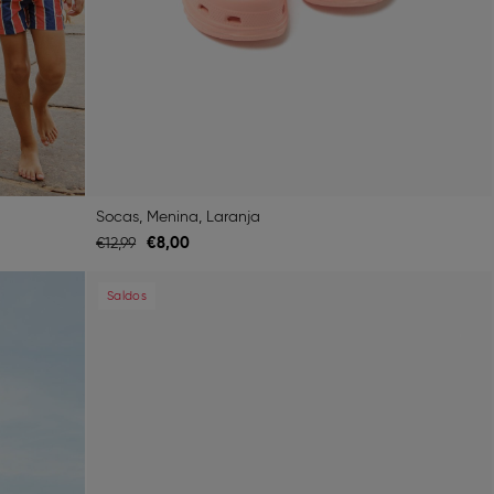
Socas, Menina, Laranja
€
8,
00
€
12,
99
Next
Previous
Next
Saldos