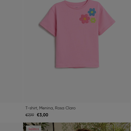
T-shirt, Menina, Rosa Claro
€
3,
00
€
7,
99
Next
Previous
Next
Saldos