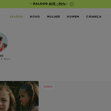
⚡ SALDOS
ATÉ -70%
⚡
SALDOS
NOVO
MULHER
HOMEM
CRIANÇA
NO
 6 Anos
Next
Previous
Saldos