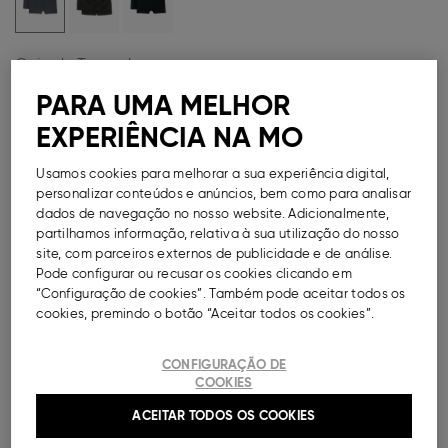
Guia de Tamanhos
PARA UMA MELHOR
Métodos de Pagamento Disponíveis
EXPERIÊNCIA NA MO
Usamos cookies para melhorar a sua experiência digital,
personalizar conteúdos e anúncios, bem como para analisar
DESCRIÇÃO
dados de navegação no nosso website. Adicionalmente,
partilhamos informação, relativa à sua utilização do nosso
site, com parceiros externos de publicidade e de análise.
Pack de dois boxers leves e suaves, em tecido com
Pode configurar ou recusar os cookies clicando em
elasticidade, desenhados e construídos para minimizar
“Configuração de cookies”. Também pode aceitar todos os
o número de costuras, embora contem com algumas
cookies, premindo o botão “Aceitar todos os cookies”.
para maior conforto. Cintura elástica e etiqueta
interior estampada para não irritar a pele.
CONFIGURAÇÃO DE
Ref.
000041008554066
COOKIES
ACEITAR TODOS OS COOKIES
COMPOSIÇÃO E CUIDADOS A TER