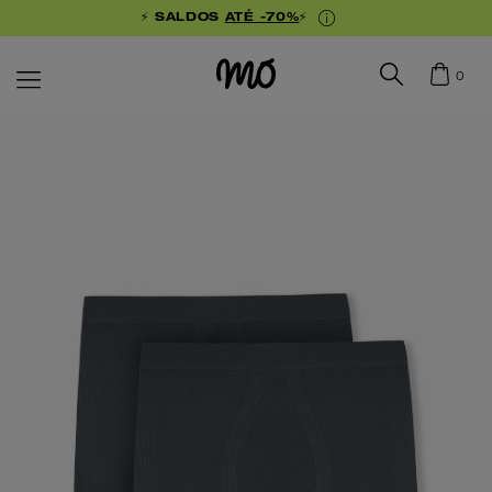
⚡ SALDOS
ATÉ -70%
⚡
0