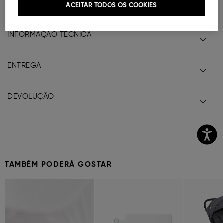
ACEITAR TODOS OS COOKIES
Ref.
80658807
| EAN:
8058664165131
INFORMAÇÃO TÉCNICA
ENTREGA
DEVOLUÇÃO
TAMBÉM PODERÁ GOSTAR
Previous
Next
Previous
Next
Previous