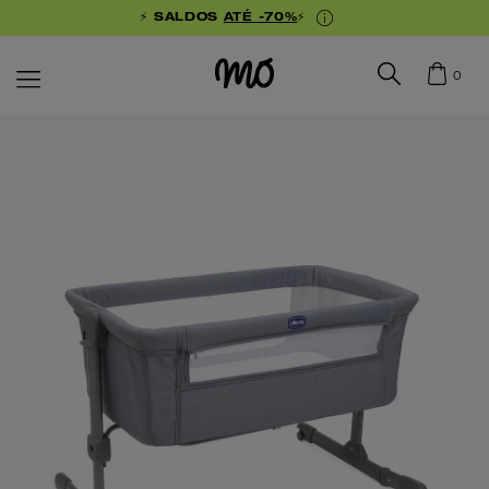
⚡ SALDOS
ATÉ -70%
⚡
0