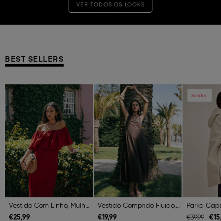
VER TODOS OS LOOKS
BEST SELLERS
Previous
Next
Previous
Next
Previous
Saldos
Vestido Com Linho, Mulher, Vermelho Escuro
Vestido Comprido Fluido, Mulher, Castanho Escuro
€
25,
99
€
19,
99
€
15
€
39,
99