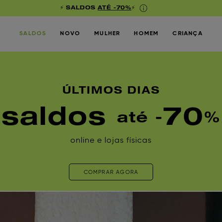
⚡ SALDOS
ATÉ -70%
⚡
SALDOS
NOVO
MULHER
HOMEM
CRIANÇA
ÚLTIMOS DIAS
saldos
70
até -
%
online e lojas físicas
COMPRAR AGORA