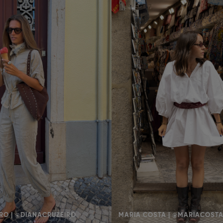
RO | @DIANACRUZEIRO
MARIA COSTA | @MARIACOST