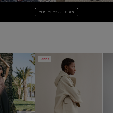
VER TODOS OS LOOKS
Next
Previous
Next
Pre
Saldos