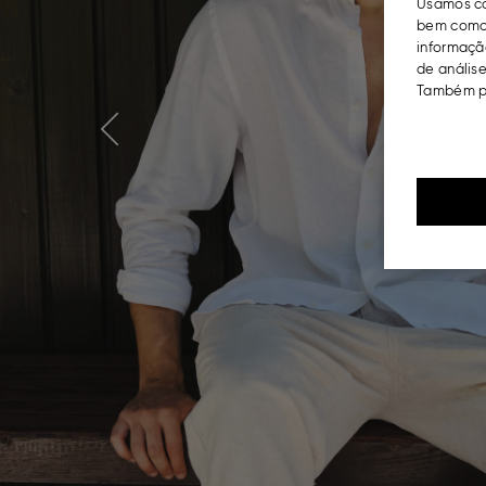
Usamos co
bem como 
informação
de análise
Também po
Previous