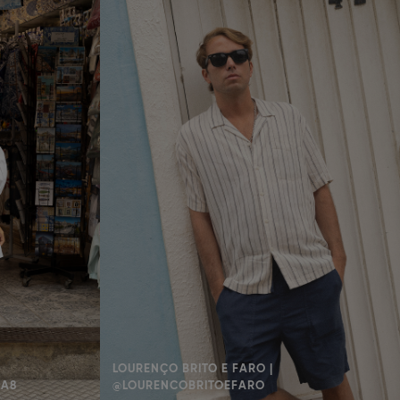
LOURENÇO BRITO E FARO |
AA8
@LOURENCOBRITOEFARO