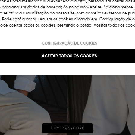
okies para melhorar a sua experiência digital, personalizar conteúdos 
para analisar dados de navegação no nosso website. Adicionalmente, 
, relativa à sua utilização do nosso site, com parceiros externos de pu
. Pode configurar ou recusar os cookies clicando em “Configuração de c
de aceitar todos os cookies, premindo o botão “Aceitar todos os cooki
CONFIGURAÇÃO DE COOKIES
ACEITAR TODOS OS COOKIES
COMPRAR AGORA