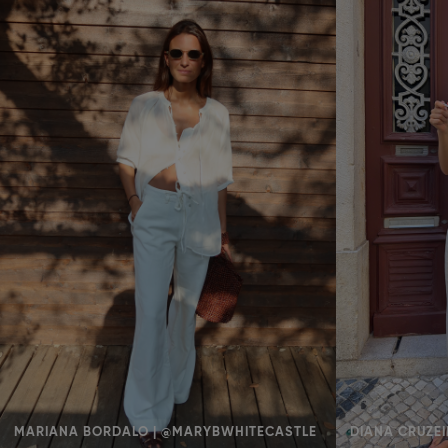
MARIANA BORDALO | @MARYBWHITECASTLE
DIANA CRUZEI