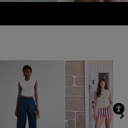
vious
Next
Previous