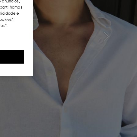
e anúncios,
partilhamos
blicidade e
ookies”.
es”.
Next