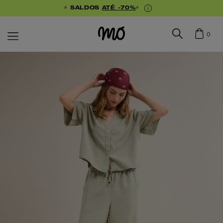
⚡ SALDOS
ATÉ -70%
⚡
0