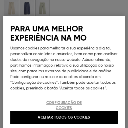
Guia de Tamanhos
PARA UMA MELHOR
EXPERIÊNCIA NA MO
Métodos de Pagamento Disponíveis
Usamos cookies para melhorar a sua experiência digital,
personalizar conteúdos e anúncios, bem como para analisar
dados de navegação no nosso website. Adicionalmente,
partilhamos informação, relativa à sua utilização do nosso
DESCRIÇÃO
site, com parceiros externos de publicidade e de análise.
Pode configurar ou recusar os cookies clicando em
Calças largas com efeito lavado para mulher,
“Configuração de cookies”. Também pode aceitar todos os
confecionadas em 100% liocel. Modelo de cintura
cookies, premindo o botão “Aceitar todos os cookies”.
elástica com cordão e bolsos laterais.
CONFIGURAÇÃO DE
Ref.
000041152474027
COOKIES
ACEITAR TODOS OS COOKIES
COMPOSIÇÃO E CUIDADOS A TER