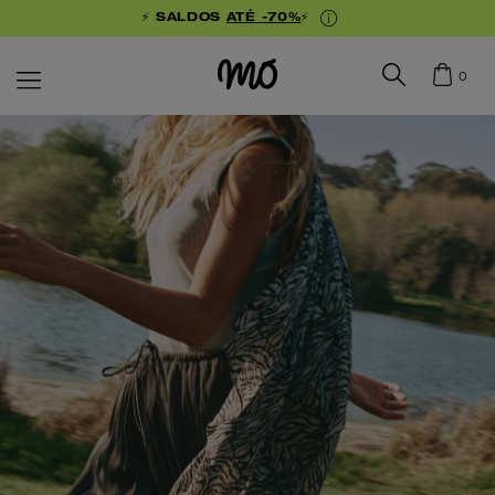
⚡ SALDOS
ATÉ -70%
⚡
0