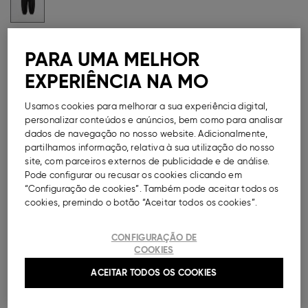
Guia de Tamanhos
PARA UMA MELHOR
Métodos de Pagamento Disponíveis
EXPERIÊNCIA NA MO
Usamos cookies para melhorar a sua experiência digital,
personalizar conteúdos e anúncios, bem como para analisar
dados de navegação no nosso website. Adicionalmente,
DESCRIÇÃO
partilhamos informação, relativa à sua utilização do nosso
site, com parceiros externos de publicidade e de análise.
Pode configurar ou recusar os cookies clicando em
Calças bomber para mulher com cintura elástica e
“Configuração de cookies”. Também pode aceitar todos os
cordão ajustável. Pernas amplas franzidas nos
cookies, premindo o botão “Aceitar todos os cookies”.
tornozelos.
Ref.
000041152284010
CONFIGURAÇÃO DE
COOKIES
COMPOSIÇÃO E CUIDADOS A TER
ACEITAR TODOS OS COOKIES