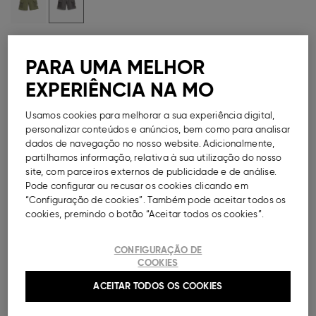
Guia de Tamanhos
PARA UMA MELHOR
Métodos de Pagamento Disponíveis
EXPERIÊNCIA NA MO
Usamos cookies para melhorar a sua experiência digital,
personalizar conteúdos e anúncios, bem como para analisar
dados de navegação no nosso website. Adicionalmente,
DESCRIÇÃO
partilhamos informação, relativa à sua utilização do nosso
site, com parceiros externos de publicidade e de análise.
Calções cargo de felpa para menino. Modelo com
Pode configurar ou recusar os cookies clicando em
cintura elástica e cordão ajustável. Bolsos laterais
“Configuração de cookies”. Também pode aceitar todos os
texturizados com pala e detalhe de etiqueta
cookies, premindo o botão “Aceitar todos os cookies”.
decorativa aplicada.
CONFIGURAÇÃO DE
Ref.
000041152177020
COOKIES
ACEITAR TODOS OS COOKIES
COMPOSIÇÃO E CUIDADOS A TER