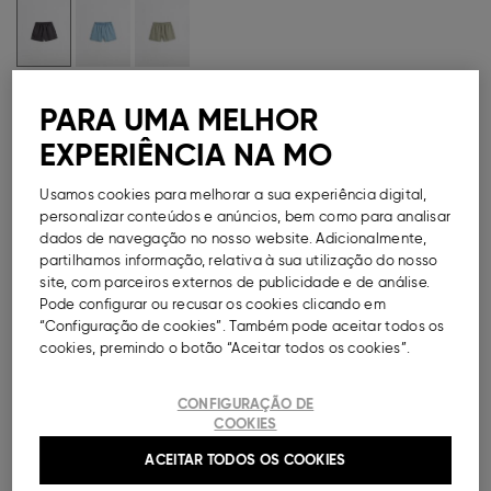
Guia de Tamanhos
PARA UMA MELHOR
EXPERIÊNCIA NA MO
Métodos de Pagamento Disponíveis
Usamos cookies para melhorar a sua experiência digital,
personalizar conteúdos e anúncios, bem como para analisar
dados de navegação no nosso website. Adicionalmente,
partilhamos informação, relativa à sua utilização do nosso
DESCRIÇÃO
site, com parceiros externos de publicidade e de análise.
Pode configurar ou recusar os cookies clicando em
Calções com efeito lavado para mulher,
“Configuração de cookies”. Também pode aceitar todos os
confecionados em 100% liocel. Modelo com cintura
cookies, premindo o botão “Aceitar todos os cookies”.
média elástica. Bolsos laterais e bolsos atrás
aplicados. Bainha com aberturas laterais e botões.
CONFIGURAÇÃO DE
Ref.
000041152255010
COOKIES
ACEITAR TODOS OS COOKIES
COMPOSIÇÃO E CUIDADOS A TER