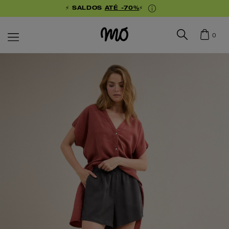
⚡ SALDOS
ATÉ -70%
⚡
0