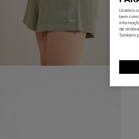
Usamos co
bem como 
informação
de análise
Também po