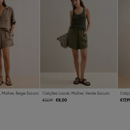
 Mulher, Bege Escuro
Calções Liocel, Mulher, Verde Escuro
Calçõ
€
8,
00
€
17,
9
€
12,
99