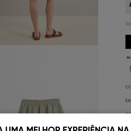
Gu
M
CO
EN
D
A UMA MELHOR EXPERIÊNCIA NA