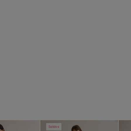
Next
Previous
Next
Pre
Saldos