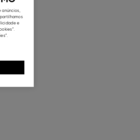
e anúncios,
partilhamos
blicidade e
ookies”.
es”.