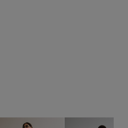
vious
Next
Previous