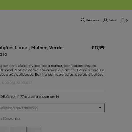
Pesquisar
Entrar
0
lções Liocel, Mulher, Verde
€
17,
99
aro
lções com efeito lavado para mulher, confecionados em
% liocel. Modelo com cintura média elástica. Bolsos laterais e
sos atrás aplicados. Bainha com aberturas laterais e botões.
.
000041152255027
DELO:
tem 1,77m e está a usar um M
r:
Cinzento