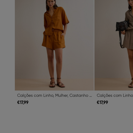
Calções com Linho, Mulher, Castanho Claro
Calções com Linho,
€
17,
99
€
17,
99