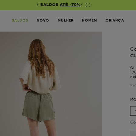
⚡ SALDOS
ATÉ -70%
⚡
SALDOS
NOVO
MULHER
HOMEM
CRIANÇA
Ca
Cl
Ca
100
bol
Ref
MO
Co