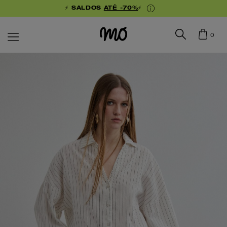
⚡ SALDOS
ATÉ -70%
⚡
0