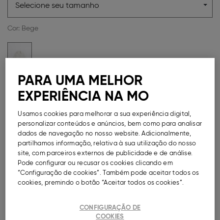
Selecione seu tamanho
Cor:
Bege
PARA UMA MELHOR
Guia de Tamanhos
EXPERIÊNCIA NA MO
Métodos de Pagamento Disponíveis
Usamos cookies para melhorar a sua experiência digital,
personalizar conteúdos e anúncios, bem como para analisar
dados de navegação no nosso website. Adicionalmente,
partilhamos informação, relativa à sua utilização do nosso
site, com parceiros externos de publicidade e de análise.
DESCRIÇÃO
Pode configurar ou recusar os cookies clicando em
“Configuração de cookies”. Também pode aceitar todos os
cookies, premindo o botão “Aceitar todos os cookies”.
Camisa com manga a 3/4, para mulher, confecionada
em linho e algodão. Modelo com colarinho clássico
com decote em 'V' e mangas largas com acabamento
CONFIGURAÇÃO DE
em dobra. Padrão de riscas. Bainha assimétrica.
COOKIES