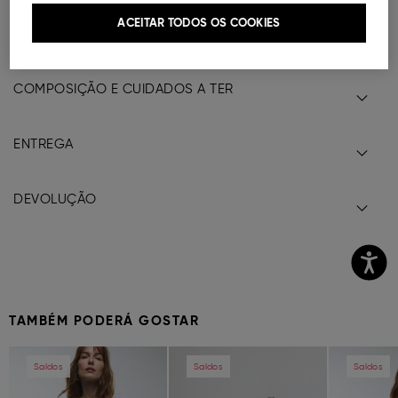
Abertura frontal com botões.
ACEITAR TODOS OS COOKIES
Ref.
000041148986021
COMPOSIÇÃO E CUIDADOS A TER
ENTREGA
DEVOLUÇÃO
TAMBÉM PODERÁ GOSTAR
Previous
Next
Previous
Next
Previous
Saldos
Saldos
Saldos