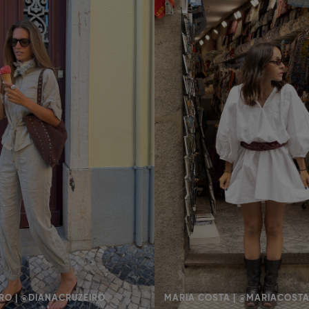
RO | @DIANACRUZEIRO
MARIA COSTA | @MARIACOST