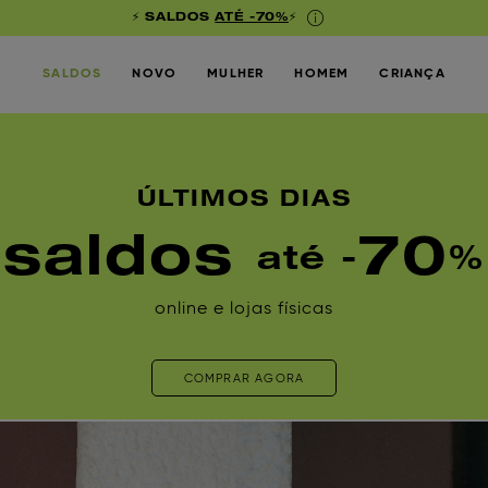
⚡ SALDOS
ATÉ -70%
⚡
SALDOS
NOVO
MULHER
HOMEM
CRIANÇA
ÚLTIMOS DIAS
saldos
70
até -
%
online e lojas físicas
COMPRAR AGORA