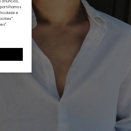
e anúncios,
partilhamos
blicidade e
ookies”.
es”.
Next