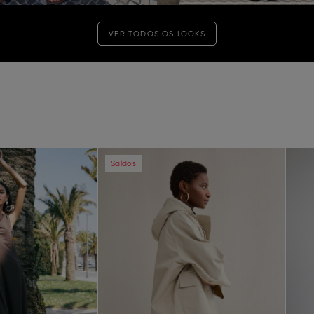
VER TODOS OS LOOKS
Next
Previous
Next
Pre
Saldos