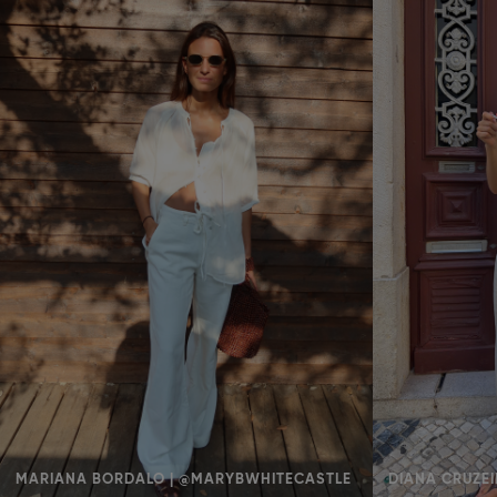
MARIANA BORDALO | @MARYBWHITECASTLE
DIANA CRUZEI