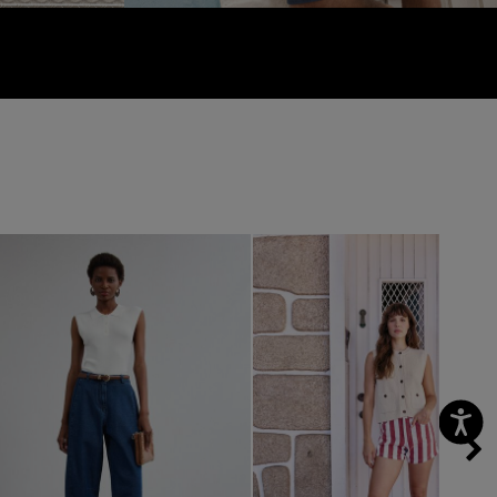
vious
Next
Previous