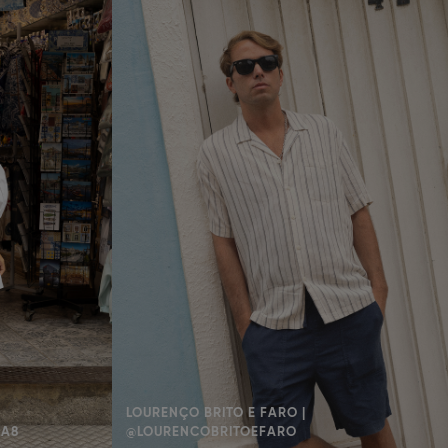
LOURENÇO BRITO E FARO |
AA8
@LOURENCOBRITOEFARO