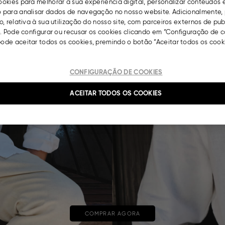
okies para melhorar a sua experiência digital, personalizar conteúdos 
para analisar dados de navegação no nosso website. Adicionalmente, 
, relativa à sua utilização do nosso site, com parceiros externos de pu
. Pode configurar ou recusar os cookies clicando em “Configuração de c
de aceitar todos os cookies, premindo o botão “Aceitar todos os cooki
CONFIGURAÇÃO DE COOKIES
ACEITAR TODOS OS COOKIES
COMPRAR AGORA