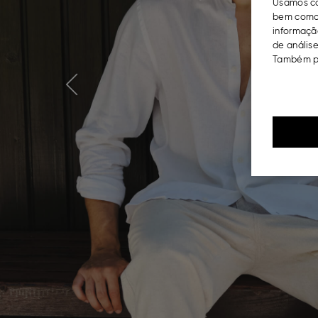
Usamos co
bem como 
informação
de análise
Também po
Previous